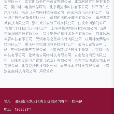
播有限公司
南京朗斯奇广告传媒有限公司
北京林峰克科技有限公
司
厦门科力电脑维修医院
北京明捷康科技有限公司
和平万仁先
汽车轮胎
南京口禾网络科技有限公司
南京南方电讯有限公司
杭
州绒汇唐电子商务有限公司
成都闲徕电子商务有限公司
重庆隆笙
威科技有限公司
浙江威武安装工程有限公司
任丘市博润门窗厂
常州市兆利源电子有限公司
上海利彬利网络科技有限公司
深圳
市振华晟科技有限公司
武汉细云信息技术服务有限公司
河北妙林
教育科技有限公司
无锡市苏之星标准件有限公司
杭州神兔网络科
技有限公司
重庆翰君杭维信息科技有限公司
济南长途客运中心
站
苏州能健电气有限公司
上海拾稿网络科技工作室
北京蜡中希
科技有限公司
盐城南云网络科技有限公司
云南楚奋商贸有限公
司
经纬国度房地产置业（武汉）有限公司
长春市宝明威装饰工程
有限公司
北京贤妙科技有限公司
重庆洋木河科技有限公司
上海
漠芷鑫科技有限公司
周易算命
地址：洛阳市洛龙区隋唐百戏园区内餐厅一楼南侧
电话：1862591**