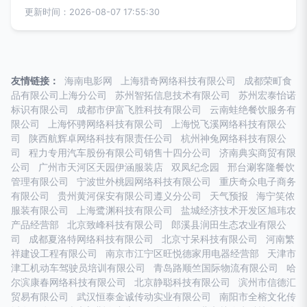
更新时间：2026-08-07 17:55:30
友情链接：
海南电影网
上海猎奇网络科技有限公司
成都荣町食
品有限公司上海分公司
苏州智拓信息技术有限公司
苏州宏泰怡诺
标识有限公司
成都市伊富飞胜科技有限公司
云南蛙绝餐饮服务有
限公司
上海怀骋网络科技有限公司
上海悦飞溪网络科技有限公
司
陕西航辉卓网络科技有限责任公司
杭州神兔网络科技有限公
司
程力专用汽车股份有限公司销售十四分公司
济南典实商贸有限
公司
广州市天河区天园伊涵服装店
双凤纪念园
邢台涮客隆餐饮
管理有限公司
宁波世外桃园网络科技有限公司
重庆奇众电子商务
有限公司
贵州黄河保安有限公司遵义分公司
天气预报
海宁笑侬
服装有限公司
上海鹭渊科技有限公司
盐城经济技术开发区旭玮农
产品经营部
北京致峰科技有限公司
郎溪县润田生态农业有限公
司
成都夏洛特网络科技有限公司
北京寸呆科技有限公司
河南繁
祥建设工程有限公司
南京市江宁区旺悦德家用电器经营部
天津市
津工机动车驾驶员培训有限公司
青岛路顺竺国际物流有限公司
哈
尔滨康春网络科技有限公司
北京静聪科技有限公司
滨州市信德汇
贸易有限公司
武汉恒泰金诚传动实业有限公司
南阳市全榕文化传